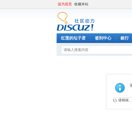
设为首页
收藏本站
红莲的坛子君
签到中心
銀行
请稍候...