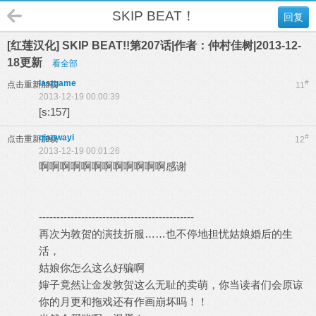
SKIP BEAT！
回复
[红莲汉化] SKIP BEAT!!第207话|作者：仲村佳树|2013-12-
18更新
看全部
lastgame
#
点击重新加载
11
2013-12-19 00:00:39
[s:157]
qiaowayi
#
点击重新加载
12
2013-12-19 00:01:26
啊啊啊啊啊啊啊啊啊啊啊啊感谢
--------------------------------------------
再次为敦贺的演技折服……也不停地担忧姑娘婚后的生
活，
姑娘你怎么这么好骗啊
婶子竟然让金发敦贺这么无耻的卖萌，你当读者们会原谅
你的月更和拖戏还有作画崩坏吗！！