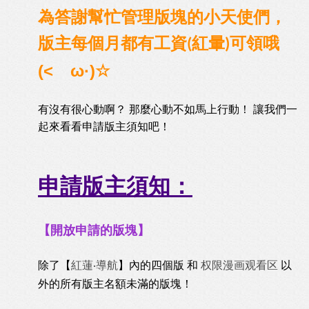
為答謝幫忙管理版塊的小天使們，
版主每個月都有工資
紅暈
哦
(
)可領
(<ゝω·)☆
有沒有很心動啊？ 那麼心動不如馬上行動！ 讓我們一
起來看看申請版主須知吧！
申請版主須知：
【開放申請的版塊】
除了【
紅蓮
導航
】內的四個版
和
权限漫画观看区
以
·
外的所有版主名額未滿的版塊！