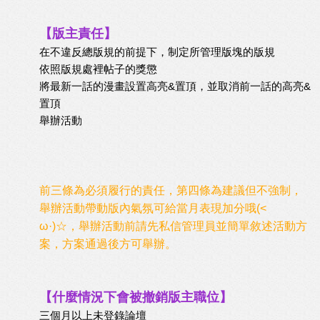
【版主責任】
在不違反總版規的前提下，制定所管理版塊的版規
依照版規處裡帖子的獎懲
將最新一話的漫畫設置高亮&置頂，並取消前一話的高亮&
置頂
舉辦活動
前三條為必須履行的責任，第四條為建議但不強制，
舉辦活動帶動版內氣氛可給當月表現加分哦(<ゝ
ω·)☆，舉辦活動前請先私信管理員並簡單敘述活動方
案，方案通過後方可舉辦。
【什麼情況下會被撤銷版主職位】
三個月以上未登錄論壇