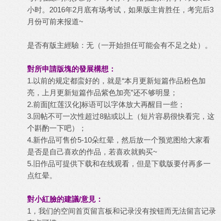
小时。2016年2月底有场考试，如果版主肯胜任，考完后3
月份可前来报道~
是否有版主經驗：无（一开始担任可能会有不足之处）。
對所申請版塊的發展構想：
1.以前的规定都蛮好的，就是“本月更新短篇作品粉色加
亮，上月更新短篇作品紫色加亮”还不够明显；
2.前面[红莲汉化]标语可以字体放大再醒目一些；
3.回帖不可一次性超过8贴或以上（短片容易很快看完，这
个斟酌一下吧）；
4.新作品可售价5-10朵红晕，然后放一个预览图给大家看
是否是自己喜欢的作品，若喜欢就购买~
5.旧作品可提供下载和在线观看，但是下载版要付再多一
点红晕。
對小紅臉的建議/意見：
1，我们的空间首页留言板和记录没有按钮而无法留言记录