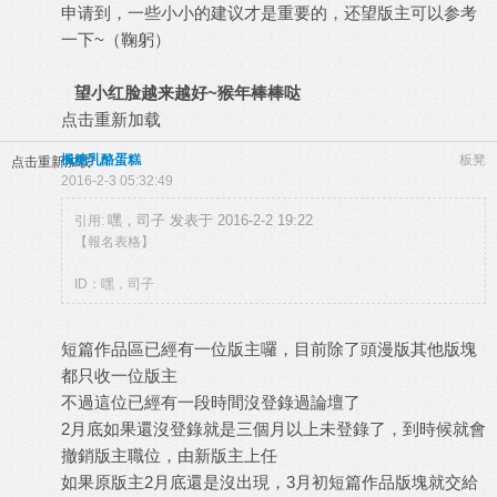
申请到，一些小小的建议才是重要的，还望版主可以参考
一下~（鞠躬）
望小红脸越来越好~猴年棒棒哒
点击重新加载
楓糖乳酪蛋糕
板凳
点击重新加载
2016-2-3 05:32:49
嘿，司子 发表于 2016-2-2 19:22
引用:
【報名表格】
ID：嘿，司子
短篇作品區已經有一位版主囉，目前除了頭漫版其他版塊
都只收一位版主
不過這位已經有一段時間沒登錄過論壇了
2月底如果還沒登錄就是三個月以上未登錄了，到時候就會
撤銷版主職位，由新版主上任
如果原版主2月底還是沒出現，3月初短篇作品版塊就交給