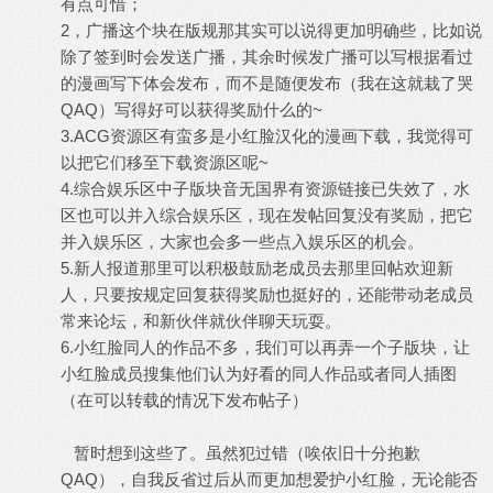
有点可惜；
2，广播这个块在版规那其实可以说得更加明确些，比如说
除了签到时会发送广播，其余时候发广播可以写根据看过
的漫画写下体会发布，而不是随便发布（我在这就栽了哭
QAQ）写得好可以获得奖励什么的~
3.ACG资源区有蛮多是小红脸汉化的漫画下载，我觉得可
以把它们移至下载资源区呢~
4.综合娱乐区中子版块音无国界有资源链接已失效了，水
区也可以并入综合娱乐区，现在发帖回复没有奖励，把它
并入娱乐区，大家也会多一些点入娱乐区的机会。
5.新人报道那里可以积极鼓励老成员去那里回帖欢迎新
人，只要按规定回复获得奖励也挺好的，还能带动老成员
常来论坛，和新伙伴就伙伴聊天玩耍。
6.小红脸同人的作品不多，我们可以再弄一个子版块，让
小红脸成员搜集他们认为好看的同人作品或者同人插图
（在可以转载的情况下发布帖子）
暂时想到这些了。虽然犯过错（唉依旧十分抱歉
QAQ），自我反省过后从而更加想爱护小红脸，无论能否