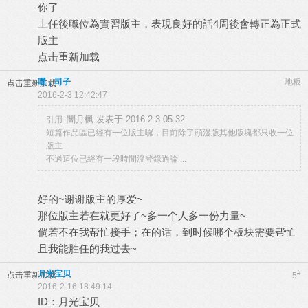
你了
上任後職位為實習版主，表現良好的話4周後會轉正為正式
版主
点击重新加载
嘿，司子
地板
点击重新加载
2016-2-3 12:42:47
闇月楓 发表于 2016-2-3 05:32
引用:
短篇作品區已經有一位版主囉，目前除了頭漫版其他版塊都只收一位
版主
不過這位已經有一段時間沒登錄過論 ...
好的~谢谢版主的厚爱~
那位版主若在就更好了~多一个人多一份力量~
倘若不在我帮忙接手；在的话，到时候哪个板块需要帮忙
且我能胜任的我过去~
月光宝贝
#
点击重新加载
5
2016-2-16 18:49:14
ID：月光宝贝