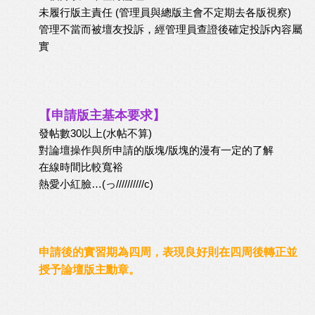
未履行版主責任 (管理員與總版主會不定期去各版視察)
管理不當而被壇友投訴，經管理員查證後確定投訴內容屬
實
【申請版主基本要求】
發帖數30以上(水帖不算)
對論壇操作與所申請的版塊/版塊的漫有一定的了解
在線時間比較寬裕
熱愛小紅臉…(っ//////////c)
申請後的實習期為四周，表現良好則在四周後轉正並
授予論壇版主勳章。