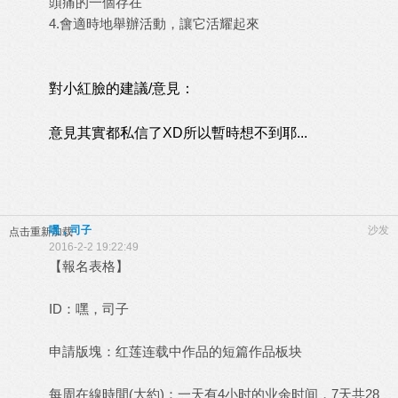
頭痛的一個存在
4.會適時地舉辦活動，讓它活耀起來
對小紅臉的建議/意見：
意見其實都私信了XD所以暫時想不到耶...
嘿，司子
沙发
点击重新加载
2016-2-2 19:22:49
【報名表格】
ID：嘿，司子
申請版塊：红莲连载中作品的短篇作品板块
每周在線時間(大約)：一天有4小时的业余时间，7天共28