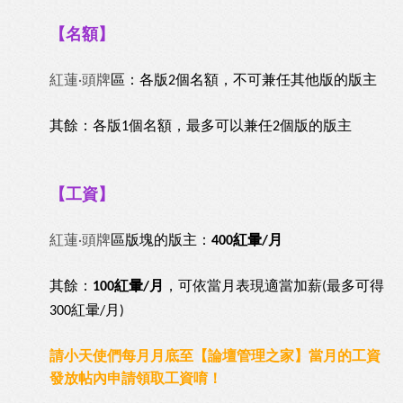
【名額】
紅蓮
頭牌
區：各版
個名額，不可兼任其他版的版主
·
2
其餘：各版
個名額，最多可以兼任
個版的版主
1
2
【工資】
紅蓮
頭牌
區版塊的版主：
紅暈
月
·
400
/
其餘：
紅暈
月
，可依當月表現適當加薪
最多可得
100
/
(
紅暈
月
300
/
)
請小天使們每月月底至【
論壇管理之家
】當月的工資
發放帖內申請領取工資唷！