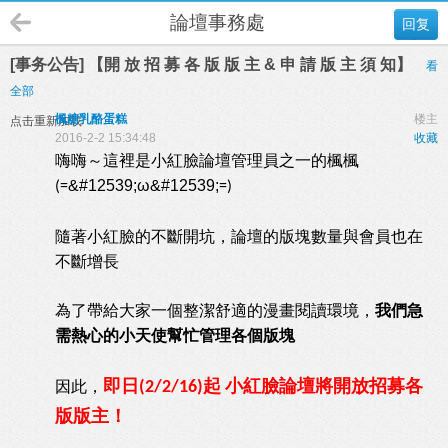
論壇事務處
回复
[事务公告] 【開 放 招 募 各 版 版 主 & 申 請 版 主 須 知】
看
全部
楓糖乳酪蛋糕
楼主
点击重新加载
2016-2-2 15:34:48
收藏
嗨嗨～這裡是小紅臉論壇管理員之一的楓楓
&#12539;ω&#12539;
(=
=)
隨著小紅臉的不斷開坑，論壇的版塊數量與會員也在
不斷增長
為了帶給大家一個整潔舒適的漫畫閱讀環境，
我們急
需熱心的小天使幫忙管理各個版塊
即日
起
小紅臉論壇將開放招募各
因此，
(2/2/16)
版版主！