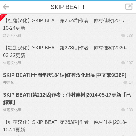
SKIP BEAT！
【红莲汉化】SKIP BEAT!!第252话|作者：仲村佳树|2017-
10-24更新
红莲汉化组
238
【红莲汉化】SKIP BEAT!!第278话|作者：仲村佳树|2020-
03-22更新
红莲汉化组
107
SKIP BEAT!!十周年庆184话[红莲汉化出品|中文繁体36P]
樱井夜
14
SKIP BEAT!!第212话|作者：仲村佳树|2014-05-17更新【已
解禁】
红莲汉化组
333
【红莲汉化】SKIP BEAT!!第263话|作者：仲村佳树|2018-
10-21更新